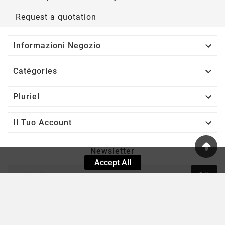
Request a quotation

Informazioni Negozio

Catégories

Pluriel

Il Tuo Account
Newsletter
Accept All
OK
Puoi annullare l'iscrizione in ogni momento. A questo scopo,
cerca le info di contatto nelle note legali.
Enim