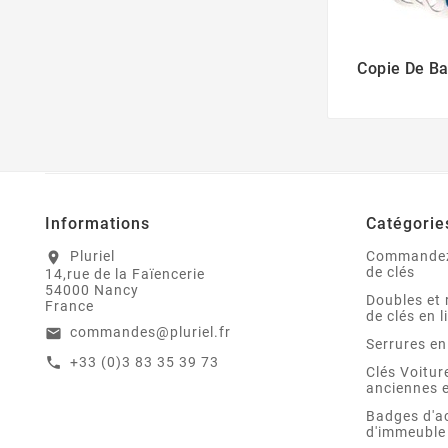
Copie De B
Informations
Catégorie
Pluriel
Commandez
location_on
de clés
14,rue de la Faïencerie
54000 Nancy
Doubles et 
France
de clés en l
commandes@pluriel.fr
email
Serrures en
+33 (0)3 83 35 39 73
call
Clés Voitu
anciennes e
Badges d'a
d'immeuble