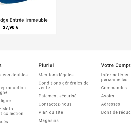
adge Entrée Immeuble


27,90 €
s
Pluriel
Votre Compt
 vos doubles
Mentions légales
Informations
personnelles
Conditions générales de
reproduction
vente
Commandes
igne
Paiement sécurisé
Avoirs
 ligne
Contactez-nous
Adresses
re Moto
Plan du site
Bons de réduc
t collection
Magasins
ccés