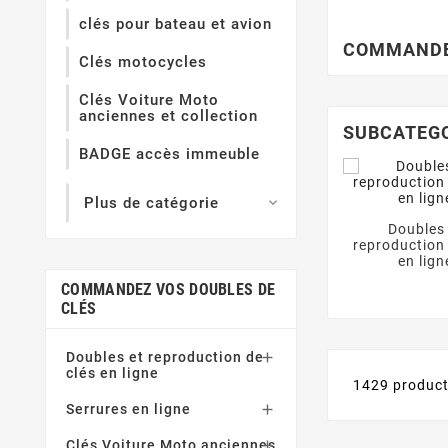
clés pour bateau et avion
COMMANDE
Clés motocycles
Clés Voiture Moto
anciennes et collection
SUBCATEG
BADGE accès immeuble
Plus de catégorie

Doubles 
reproduction 
en lign
COMMANDEZ VOS DOUBLES DE
CLÉS
Doubles et reproduction de

clés en ligne
1429 produc
Serrures en ligne

Clés Voiture Moto anciennes
