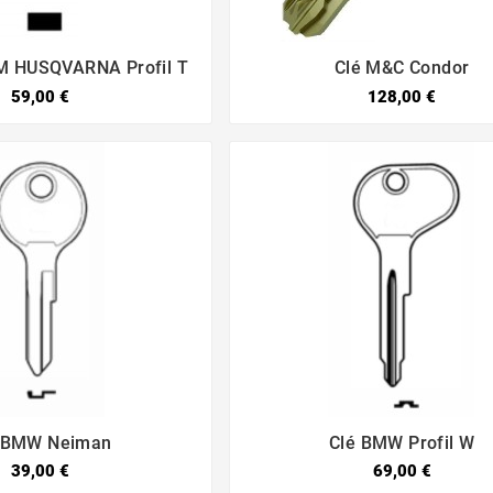
M HUSQVARNA Profil T
Clé M&C Condor




59,00 €
128,00 €
 BMW Neiman
Clé BMW Profil W




39,00 €
69,00 €