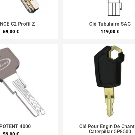
INCE C2 Profil Z
Clé Tubulaire SAG




59,00 €
119,00 €
 POTENT 4000
Clé Pour Engin De Chant




Caterpillar 5P8500
59,00 €