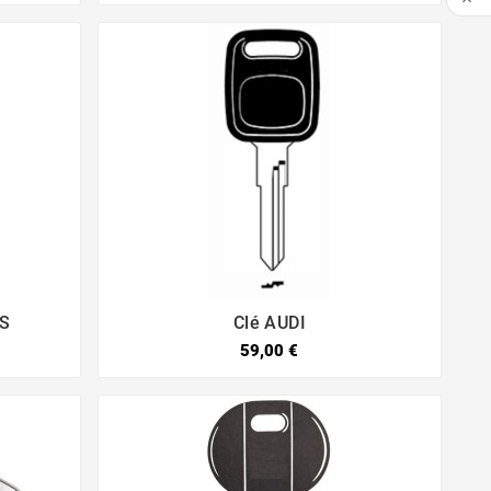

FS
Clé AUDI


59,00 €