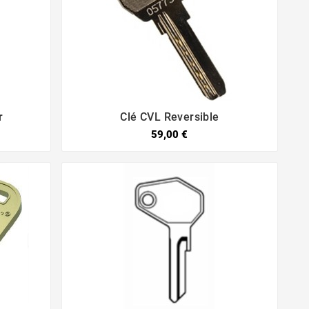
r
Clé CVL Reversible


59,00 €