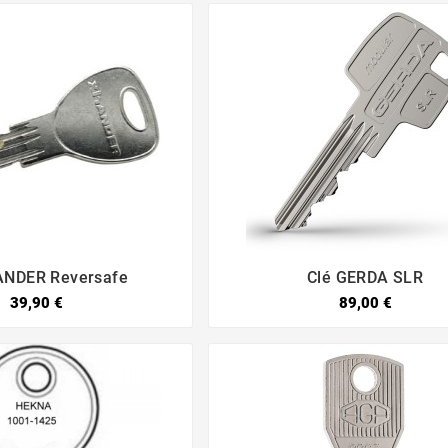
ANDER Reversafe
Clé GERDA SLR




39,90 €
89,00 €