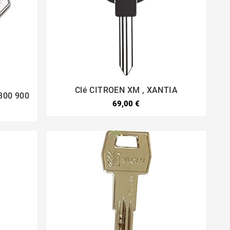
Clé CITROEN XM , XANTIA
800 900


69,00 €