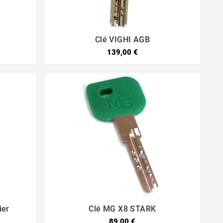
Clé VIGHI AGB


139,00 €
ier
Clé MG X8 STARK


89,00 €