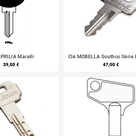
APRILIA Marelli
Clé MOBELLA Southco Série 




39,00 €
47,00 €