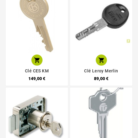


Clé CES KM
Clé Leroy Merlin
149,00 €
89,00 €