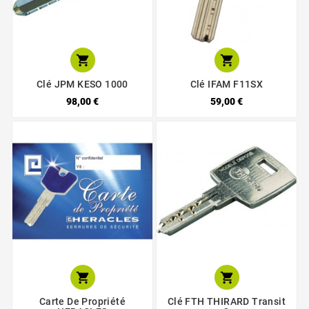


Clé JPM KESO 1000
Clé IFAM F11SX
98,00 €
59,00 €


Carte De Propriété
Clé FTH THIRARD Transit