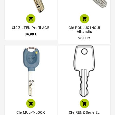


Clé ZILTEN Profil AGB
Clé POLLUX INOUI
Alliandis
34,90 €
98,00 €


Clé MUL-T-LOCK
Clé RENZ Série EL