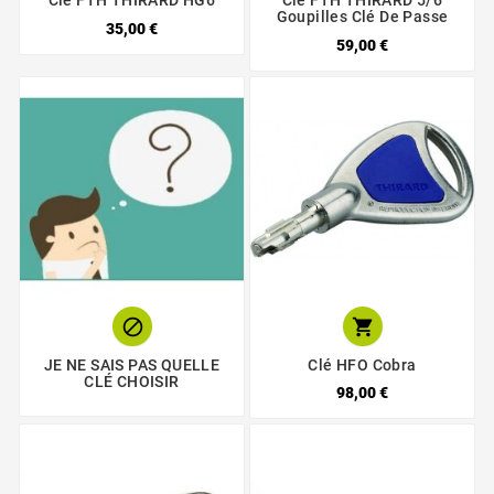
Clé FTH THIRARD HG6
Clé FTH THIRARD 5/6
Goupilles Clé De Passe
35,00 €
59,00 €


JE NE SAIS PAS QUELLE
Clé HFO Cobra
CLÉ CHOISIR
98,00 €