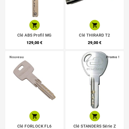


Clé ABS Profil MG
Clé THIRARD T2
129,00 €
29,00 €
Nouveau
Promo !


Clé FORLOCK FL6
Clé STANDERS Série Z