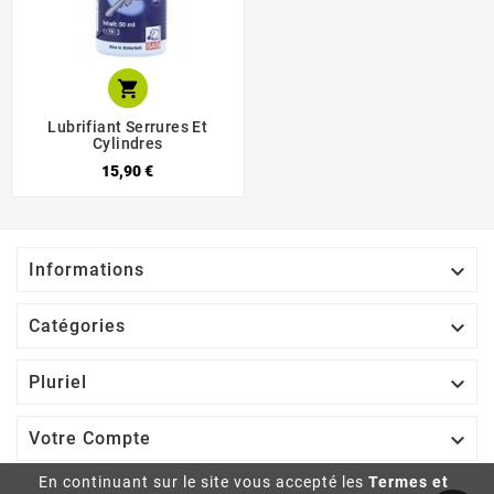

Lubrifiant Serrures Et
Cylindres
15,90 €

Informations

Catégories

Pluriel

Votre Compte
En continuant sur le site vous accepté les
Termes et