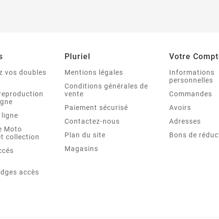
s
Pluriel
Votre Compt
 vos doubles
Mentions légales
Informations
personnelles
Conditions générales de
reproduction
vente
Commandes
igne
Paiement sécurisé
Avoirs
 ligne
Contactez-nous
Adresses
re Moto
Plan du site
Bons de réduc
t collection
Magasins
ccés
adges accès