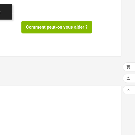
R
Comment peut-on vous aider ?


