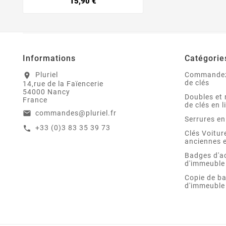
15,90 €
Informations
Catégorie
Pluriel
Commandez
location_on
de clés
14,rue de la Faïencerie
54000 Nancy
Doubles et 
France
de clés en l
commandes@pluriel.fr
email
Serrures en
+33 (0)3 83 35 39 73
call
Clés Voitu
anciennes e
Badges d'a
d'immeuble
Copie de b
d'immeuble