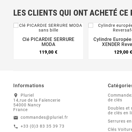
LES CLIENTS QUI ONT ACHETÉ CE
Clé PICARDIE SERRURE
Cylindre Europé



MODA
XENDER Reve
119,00 €
129,00 
Informations
Catégorie
Pluriel
Commandez
location_on
de clés
14,rue de la Faïencerie
54000 Nancy
Doubles et 
France
de clés en l
commandes@pluriel.fr
email
Serrures en
+33 (0)3 83 35 39 73
call
Clés Voitu