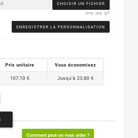
né
CHOISIR UN FICHIER
.png .jpg .gif
ENREGISTRER LA PERSONNALISATION
Prix unitaire
Vous économisez
107,10 €
Jusqu'à 23,80 €
R
Comment peut-on vous aider ?