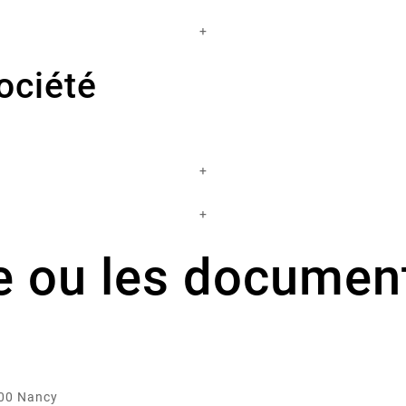
+
ociété
+
+
e ou les document
000 Nancy