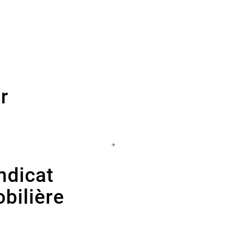
r
+
ndicat
bilière