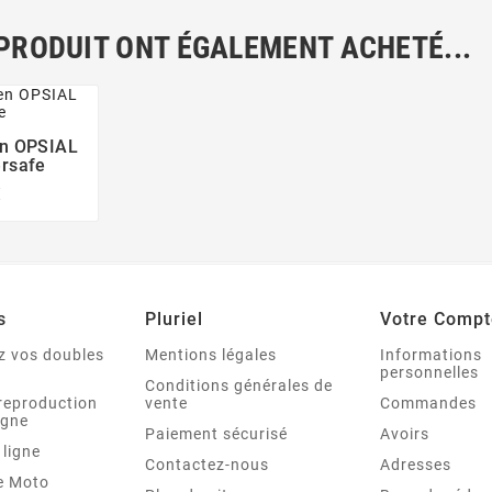
 PRODUIT ONT ÉGALEMENT ACHETÉ...
en OPSIAL

rsafe
€
s
Pluriel
Votre Compt
 vos doubles
Mentions légales
Informations
personnelles
Conditions générales de
reproduction
vente
Commandes
igne
Paiement sécurisé
Avoirs
 ligne
Contactez-nous
Adresses
re Moto