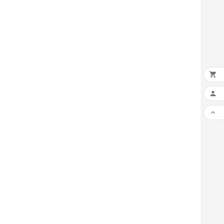


