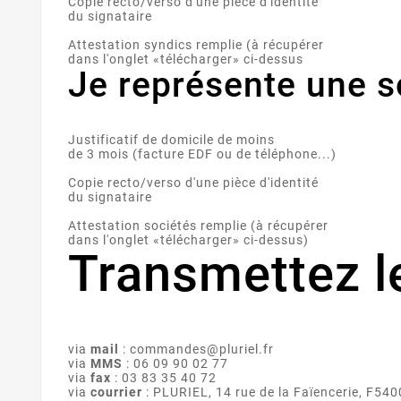
Copie recto/verso d'une pièce d'identité
du signataire
Attestation syndics remplie (à récupérer
dans l'onglet «télécharger» ci-dessus
Je représente une s
Justificatif de domicile de moins
de 3 mois (facture EDF ou de téléphone...)
Copie recto/verso d'une pièce d'identité
du signataire
Attestation sociétés remplie (à récupérer
dans l'onglet «télécharger» ci-dessus)
Transmettez l
via
mail
: commandes@pluriel.fr
via
MMS
: 06 09 90 02 77
via
fax
: 03 83 35 40 72
via
courrier
: PLURIEL, 14 rue de la Faïencerie, F54