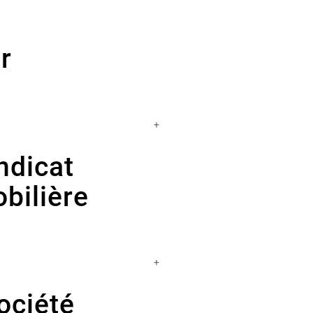
r
+
ndicat
bilière
+
ociété