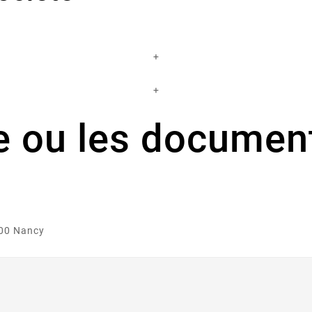
+
+
e ou les document
000 Nancy