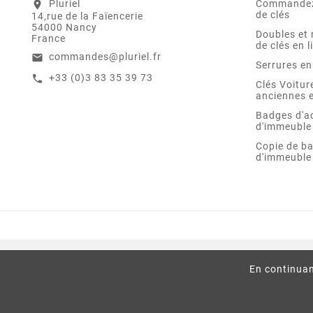
Pluriel
Commandez
location_on
de clés
14,rue de la Faïencerie
54000 Nancy
Doubles et 
France
de clés en l
commandes@pluriel.fr
email
Serrures en
+33 (0)3 83 35 39 73
call
Clés Voitu
anciennes e
Badges d'a
d'immeuble
Copie de b
d'immeuble
En continuan