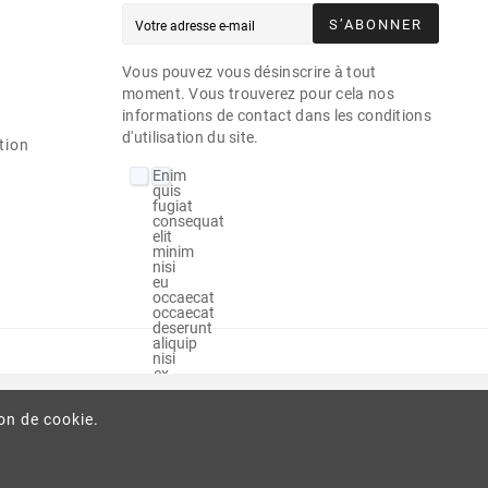
S’ABONNER
Vous pouvez vous désinscrire à tout
moment. Vous trouverez pour cela nos
informations de contact dans les conditions
d'utilisation du site.
tion
Enim
quis
fugiat
consequat
elit
minim
nisi
eu
occaecat
occaecat
deserunt
aliquip
nisi
ex
deserunt.
ion de cookie.