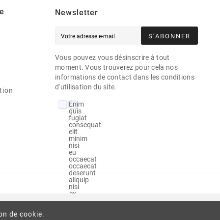
e
Newsletter
S’ABONNER
Vous pouvez vous désinscrire à tout
moment. Vous trouverez pour cela nos
informations de contact dans les conditions
d'utilisation du site.
tion
Enim
quis
fugiat
consequat
elit
minim
nisi
eu
occaecat
occaecat
deserunt
aliquip
nisi
ex
deserunt.
ion de cookie.