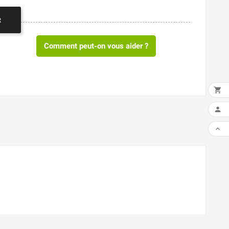
R
Comment peut-on vous aider ?


