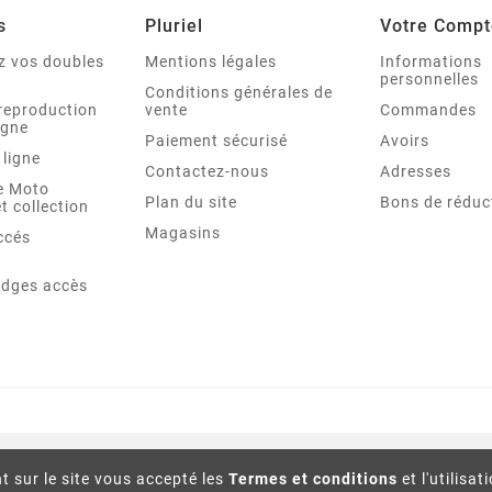
s
Pluriel
Votre Compt
 vos doubles
Mentions légales
Informations
personnelles
Conditions générales de
reproduction
vente
Commandes
igne
Paiement sécurisé
Avoirs
 ligne
Contactez-nous
Adresses
re Moto
Plan du site
Bons de réduc
t collection
Magasins
ccés
adges accès
t sur le site vous accepté les
Termes et conditions
et l'utilisat