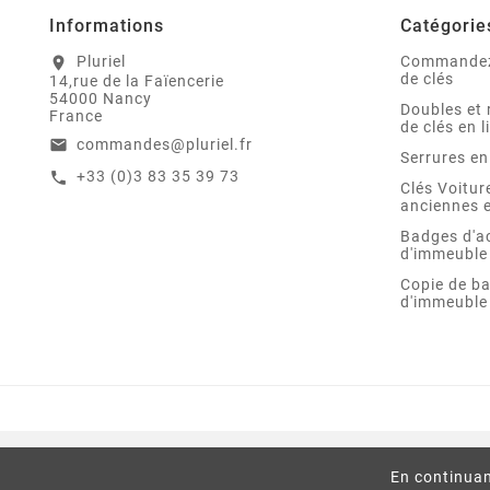
Informations
Catégorie
Pluriel
Commandez
location_on
de clés
14,rue de la Faïencerie
54000 Nancy
Doubles et 
France
de clés en l
commandes@pluriel.fr
email
Serrures en
+33 (0)3 83 35 39 73
call
Clés Voitu
anciennes e
Badges d'a
d'immeuble
Copie de b
d'immeuble
En continuan