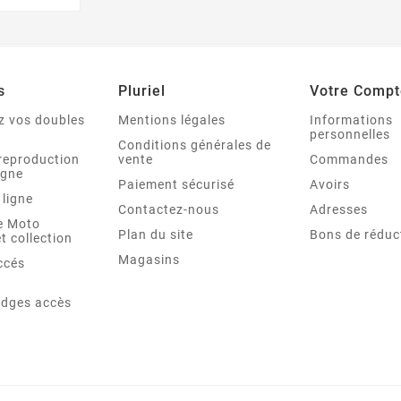
s
Pluriel
Votre Compt
 vos doubles
Mentions légales
Informations
personnelles
Conditions générales de
reproduction
vente
Commandes
igne
Paiement sécurisé
Avoirs
 ligne
Contactez-nous
Adresses
re Moto
Plan du site
Bons de réduc
t collection
Magasins
ccés
adges accès