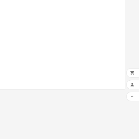


