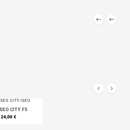




ISEO CITY F5


24,00 €