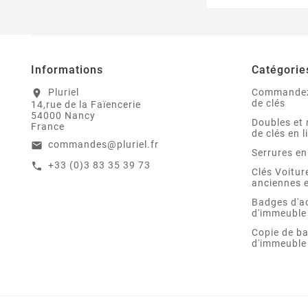
Informations
Catégorie
Pluriel
Commandez
location_on
de clés
14,rue de la Faïencerie
54000 Nancy
Doubles et 
France
de clés en l
commandes@pluriel.fr
email
Serrures en
+33 (0)3 83 35 39 73
call
Clés Voitu
anciennes e
Badges d'a
d'immeuble
Copie de b
d'immeuble